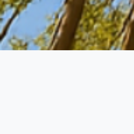
Quienes somos​
Ronaldo Luis Vaz de
Arruda Silveira:
director
técnico
:
Ingeniero Forestal