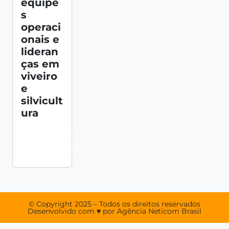
equipe
s
operaci
onais e
lideran
ças em
viveiro
e
silvicult
ura
MAIS
INFORMAÇÕES
© Copyright 2025 – Todos os direitos reservados
Desenvolvido com ♥ por Agência Neticom Brasil