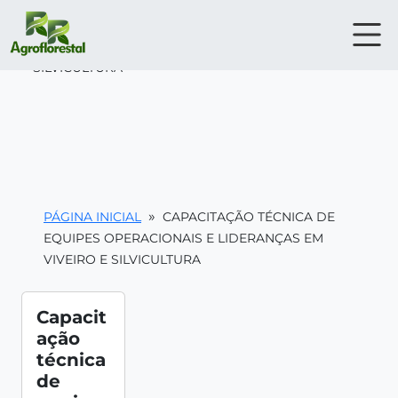
»
PÁGINA INICIAL
CAPACITAÇÃO TÉCNICA DE EQUIPES
OPERACIONAIS E LIDERANÇAS EM VIVEIRO E
SILVICULTURA
»
PÁGINA INICIAL
CAPACITAÇÃO TÉCNICA DE
EQUIPES OPERACIONAIS E LIDERANÇAS EM
VIVEIRO E SILVICULTURA
Capacit
ação
técnica
de